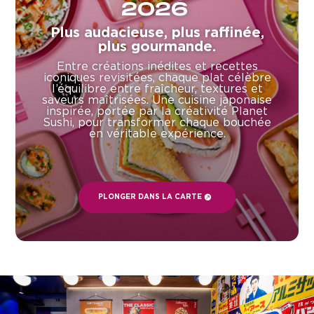
2026
Plus audacieuse, plus raffinée,
plus gourmande.
Entre créations inédites et recettes
iconiques revisitées, chaque plat célèbre
l’équilibre entre fraîcheur, textures et
saveurs maîtrisées. Une cuisine japonaise
inspirée, portée par la créativité Planet
Sushi, pour transformer chaque bouchée
en véritable expérience.
PLONGER DANS LA CARTE