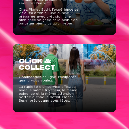
savourez l’instant.
Chez Planet Sushi, l’expérience se
vit aussi à table : une cuisine
préparée avec précision, une
ambiance soignée et le plaisir de
partager bien plus qu’un repas.
CLiCK &
COLLECT
Commandez en ligne, récupérez
quand vous voulez.
La rapidité d’un service efficace,
avec la même fraîcheur, la même
exigence et la même attention
portée à chaque détail. Planet
Sushi, prêt quand vous l’êtes.