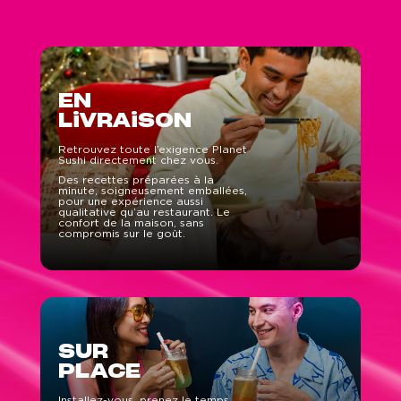
EN
LiVRAiSON
Retrouvez toute l’exigence Planet
Sushi directement chez vous.
Des recettes préparées à la
minute, soigneusement emballées,
pour une expérience aussi
qualitative qu’au restaurant. Le
confort de la maison, sans
compromis sur le goût.
SUR
PLACE
Installez-vous, prenez le temps,